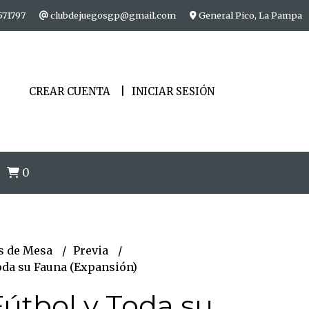
571797
clubdejuegosgp@gmail.com
General Pico, La Pampa
CREAR CUENTA
INICIAR SESIÓN
0
s de Mesa
Previa
oda su Fauna (Expansión)
útbol y Toda su