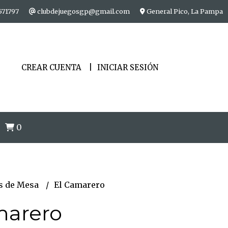
571797
clubdejuegosgp@gmail.com
General Pico, La Pampa
CREAR CUENTA
INICIAR SESIÓN
0
s de Mesa
El Camarero
marero