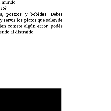
l mundo.
ero?
es, postres y bebidas
. Debes
y servir los platos que salen de
guien comete algún error, podés
endo al distraído.